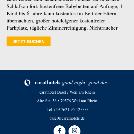
Schlafkomfort, kostenfreie Babybetten auf Anfrage, 1
Kind bis 6 Jahre kann kostenlos im Bett der Eltern
übernachten, großer hoteleigener kostenfreier
Parkplatz, tägliche Zimmerreinigung, Nichtraucher
JETZT BUCHEN
ca­rat­ho­tels
good night. good day.
carathotel Basel / Weil am Rhein
Alte Str. 58 • 79576 Weil am Rhein
Tel
+49 7621 95 12 000
basel@carathotels.de