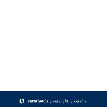
DSGVO-Einverständnis
*
Ich willige ein, dass diese Website meine
übermittelten Informationen speichert, sodass meine
Anfrage beantwortet werden kann.
Datenschutzerklärung
Ich willige in die
ein und bin
damit einverstanden, dass die von mir angegebenen
Daten elektronisch erhoben und gespeichert werden.
Ein Widerruf der Datenverarbeitung ist jederzeit
möglich.
Absenden
ca­rat­ho­tels
good night. good day.